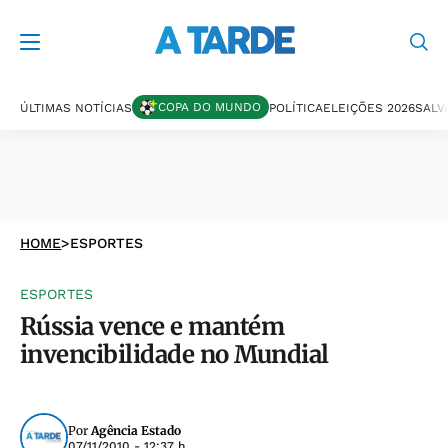
COPA DO MUNDO
ÚLTIMAS NOTÍCIAS
POLÍTICA
ELEIÇÕES 2026
SALV
HOME
>
ESPORTES
ESPORTES
Rússia vence e mantém
invencibilidade no Mundial
Por
Agência Estado
07/11/2010 - 12:37 h