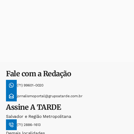
Fale com a Redação
(71) 99601-0020
jornalismoportal@grupoatarde.com.br
Assine
A TARDE
Salvador e Região Metropolitana
(71) 2886-1613
Demais localidades