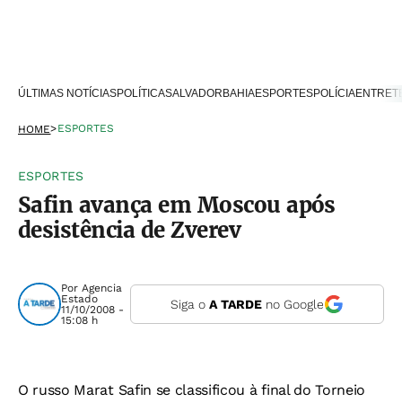
ÚLTIMAS NOTÍCIAS
POLÍTICA
SALVADOR
BAHIA
ESPORTES
POLÍCIA
ENTRET
>
ESPORTES
HOME
ESPORTES
Safin avança em Moscou após
desistência de Zverev
Por
Agencia
Estado
Siga o
A TARDE
no Google
11/10/2008 -
15:08 h
O russo Marat Safin se classificou à final do Torneio