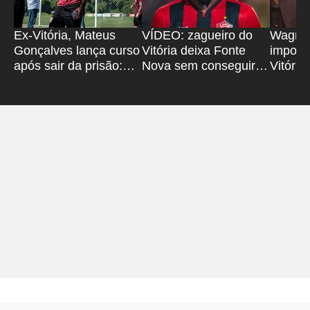
Ex-Vitória, Mateus
VÍDEO: zagueiro do
Wagner
Gonçalves lança curso
Vitória deixa Fonte
import
após sair da prisão:
Nova sem conseguir
Vitória
'Superação'
apoiar o pé no chão
Seleção