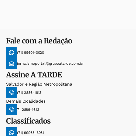
Fale com a Redação
(71) 99601-0020
jornalismoportal@grupoatarde.com.br
Assine
A TARDE
Salvador e Região Metropolitana
(71) 2886-1613
Demais localidades
71 2886-1613
Classificados
(71) 99965-8961