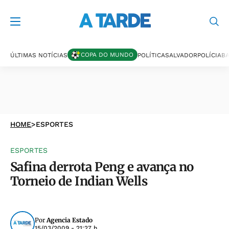
COPA DO MUNDO
ÚLTIMAS NOTÍCIAS
POLÍTICA
SALVADOR
POLÍCIA
BA
HOME
>
ESPORTES
ESPORTES
Safina derrota Peng e avança no
Torneio de Indian Wells
Por
Agencia Estado
15/03/2009 - 21:27 h