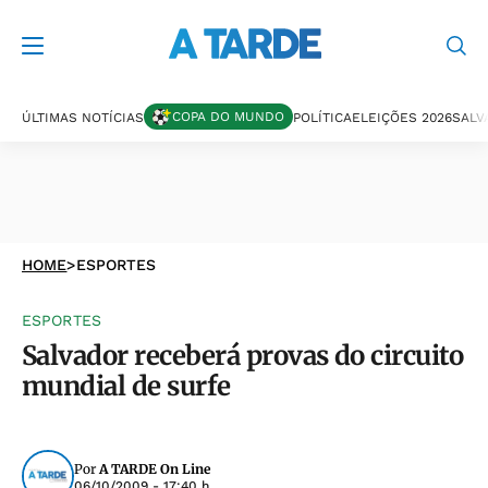
COPA DO MUNDO
ÚLTIMAS NOTÍCIAS
POLÍTICA
ELEIÇÕES 2026
SALV
HOME
>
ESPORTES
ESPORTES
Salvador receberá provas do circuito
mundial de surfe
Por
A TARDE On Line
06/10/2009 - 17:40 h