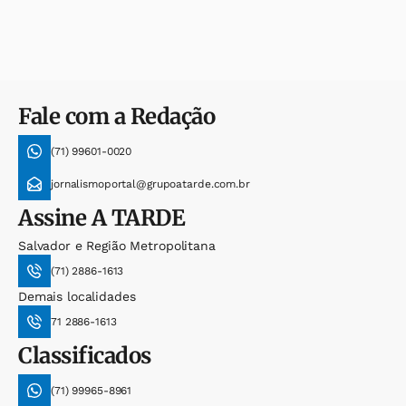
Fale com a Redação
(71) 99601-0020
jornalismoportal@grupoatarde.com.br
Assine
A TARDE
Salvador e Região Metropolitana
(71) 2886-1613
Demais localidades
71 2886-1613
Classificados
(71) 99965-8961