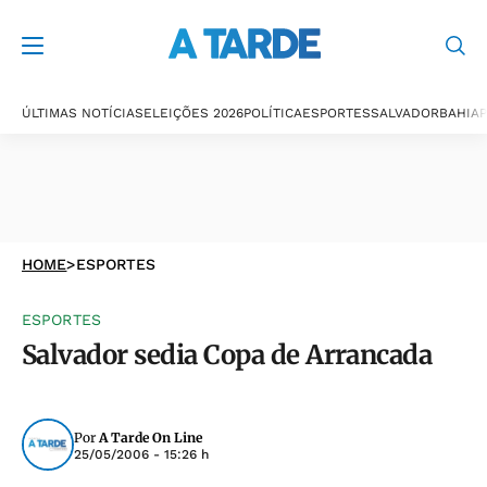
ÚLTIMAS NOTÍCIAS
ELEIÇÕES 2026
POLÍTICA
ESPORTES
SALVADOR
BAHIA
P
HOME
>
ESPORTES
ESPORTES
Salvador sedia Copa de Arrancada
Por
A Tarde On Line
25/05/2006 - 15:26 h