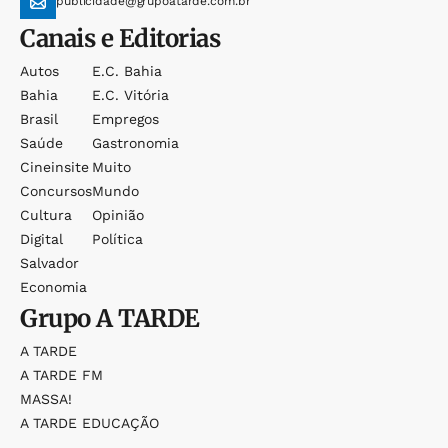
publicidade@grupoatarde.com.br
Canais e Editorias
Autos
E.c. Bahia
Bahia
E.c. Vitória
Brasil
Empregos
Saúde
Gastronomia
Cineinsite
Muito
Concursos
Mundo
Cultura
Opinião
Digital
Política
Salvador
Economia
Grupo
A TARDE
A TARDE
A TARDE FM
MASSA!
A TARDE EDUCAÇÃO