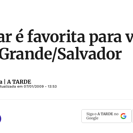
r é favorita para 
Grande/Salvador
a | A TARDE
Atualizada em
07/01/2009 - 13:53
Siga o
A TARDE
no
Google