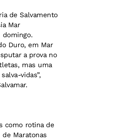
ria de Salvamento
sia Mar
m domingo.
 do Duro, em Mar
isputar a prova no
tletas, mas uma
salva-vidas”,
Salvamar.
as como rotina de
o de Maratonas