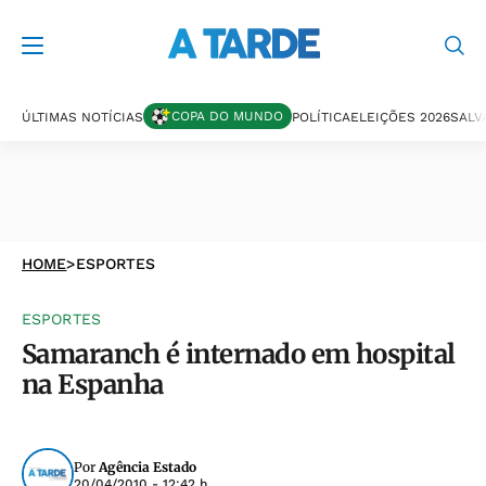
COPA DO MUNDO
ÚLTIMAS NOTÍCIAS
POLÍTICA
ELEIÇÕES 2026
SALV
HOME
>
ESPORTES
ESPORTES
Samaranch é internado em hospital
na Espanha
Por
Agência Estado
20/04/2010 - 12:42 h