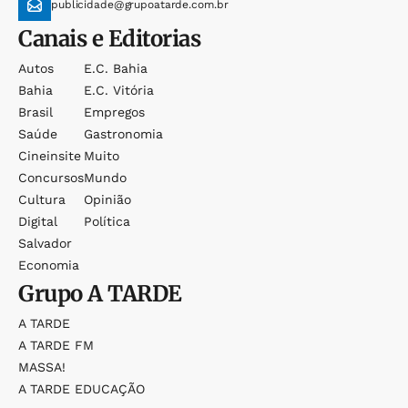
publicidade@grupoatarde.com.br
Canais e Editorias
Autos
E.c. Bahia
Bahia
E.c. Vitória
Brasil
Empregos
Saúde
Gastronomia
Cineinsite
Muito
Concursos
Mundo
Cultura
Opinião
Digital
Política
Salvador
Economia
Grupo
A TARDE
A TARDE
A TARDE FM
MASSA!
A TARDE EDUCAÇÃO