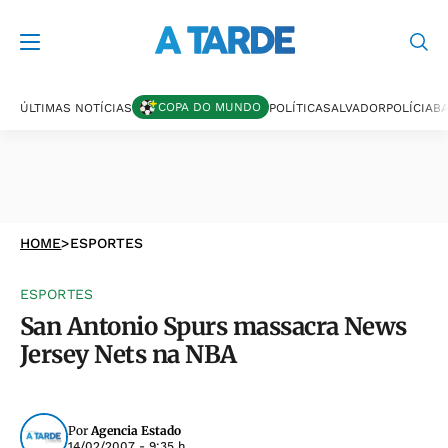
COPA DO MUNDO
ÚLTIMAS NOTÍCIAS
POLÍTICA
SALVADOR
POLÍCIA
BA
HOME
>
ESPORTES
ESPORTES
San Antonio Spurs massacra News
Jersey Nets na NBA
Por
Agencia Estado
14/02/2007 - 9:35 h