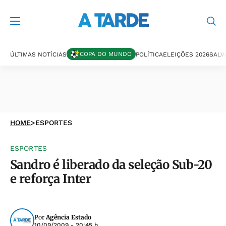
COPA DO MUNDO
ÚLTIMAS NOTÍCIAS
POLÍTICA
ELEIÇÕES 2026
SALV
HOME
>
ESPORTES
ESPORTES
Sandro é liberado da seleção Sub-20
e reforça Inter
Por
Agência Estado
10/09/2009 - 20:45 h