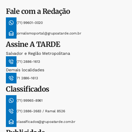
Fale com a Redação
(71) 99601-0020
jornalismoportal@grupoatarde.com.br
Assine
A TARDE
Salvador e Região Metropolitana
(71) 2886-1613
Demais localidades
71 2886-1613
Classificados
(71) 99965-8961
(71) 2886-2683 / Ramal 8526
classificados@grupoatarde.com.br