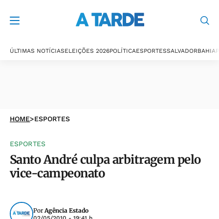
ÚLTIMAS NOTÍCIAS
ELEIÇÕES 2026
POLÍTICA
ESPORTES
SALVADOR
BAHIA
P
HOME
>
ESPORTES
ESPORTES
Santo André culpa arbitragem pelo
vice-campeonato
Por
Agência Estado
02/05/2010 - 19:41 h