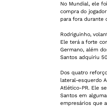
No Mundial, ele f
compra do jogador
para fora durante
Rodriguinho, volan
Ele terá a forte c
Germano, além dos 
Santos adquiriu 5
Dos quatro reforç
lateral-esquerdo A
Atlético-PR. Ele s
Santos em algumas
empresários que ad