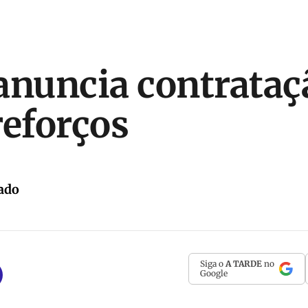
anuncia contrataç
reforços
ado
Siga o
A TARDE
no
Google