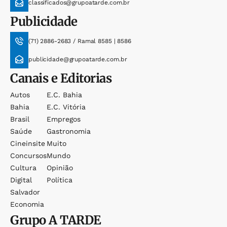
classificados@grupoatarde.com.br
Publicidade
(71) 2886-2683 / Ramal 8585 | 8586
publicidade@grupoatarde.com.br
Canais e Editorias
Autos
E.c. Bahia
Bahia
E.c. Vitória
Brasil
Empregos
Saúde
Gastronomia
Cineinsite
Muito
Concursos
Mundo
Cultura
Opinião
Digital
Política
Salvador
Economia
Grupo
A TARDE