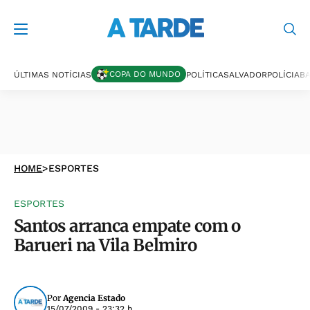
COPA DO MUNDO
ÚLTIMAS NOTÍCIAS
POLÍTICA
SALVADOR
POLÍCIA
BA
HOME
>
ESPORTES
ESPORTES
Santos arranca empate com o
Barueri na Vila Belmiro
Por
Agencia Estado
15/07/2009 - 23:32 h