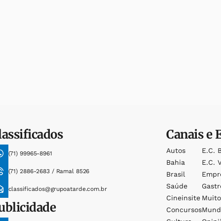
lassificados
Canais e 
Autos
E.c. 
(71) 99965-8961
Bahia
E.c. V
(71) 2886-2683 / Ramal 8526
Brasil
Empr
Saúde
Gast
classificados@grupoatarde.com.br
Cineinsite
Muit
ublicidade
Concursos
Mund