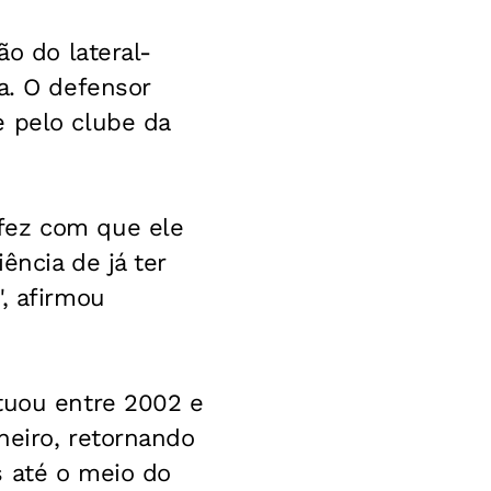
ão do lateral-
a. O defensor
e pelo clube da
fez com que ele
ência de já ter
, afirmou
atuou entre 2002 e
neiro, retornando
s até o meio do