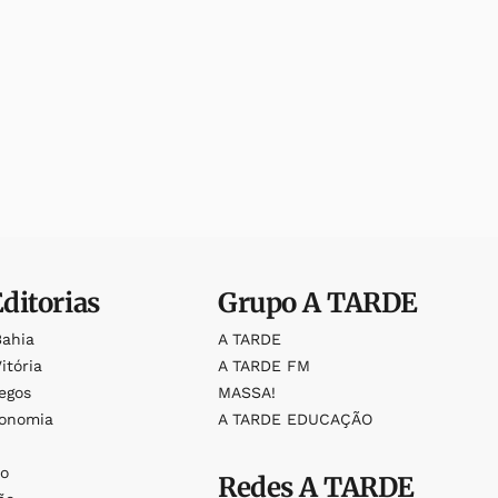
Editorias
Grupo
A TARDE
Bahia
A TARDE
itória
A TARDE FM
egos
MASSA!
ronomia
A TARDE EDUCAÇÃO
o
o
Redes
A TARDE