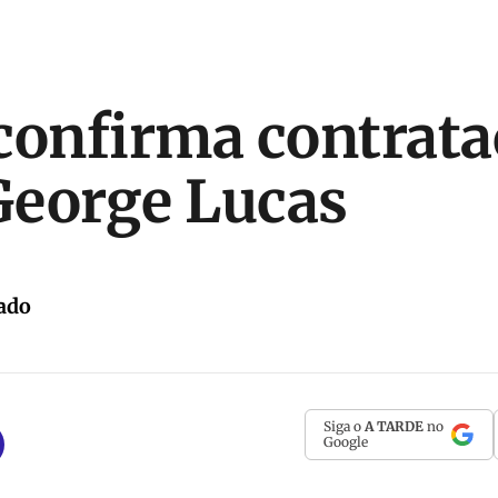
confirma contrata
 George Lucas
ado
Siga o
A TARDE
no
Google