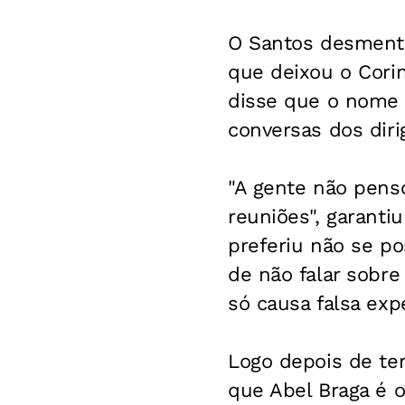
O Santos desmentiu
que deixou o Corin
disse que o nome 
conversas dos diri
"A gente não pens
reuniões", garanti
preferiu não se po
de não falar sobr
só causa falsa expe
Logo depois de ter
que Abel Braga é o