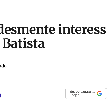
desmente interess
 Batista
ado
Siga o
A TARDE
no
Google