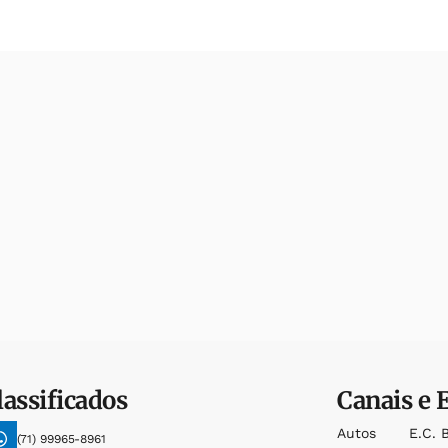
lassificados
Canais e 
Autos
E.c. 
(71) 99965-8961