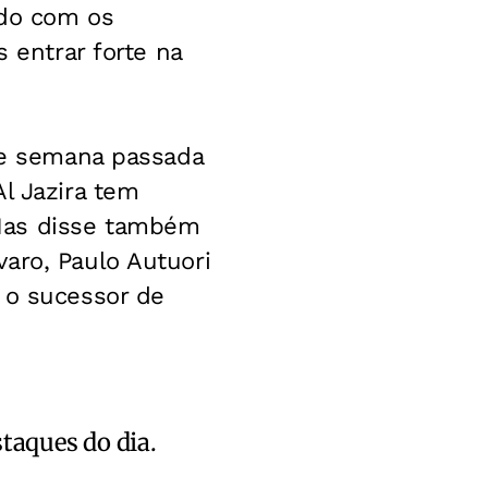
ado com os
s entrar forte na
 de semana passada
l Jazira tem
Mas disse também
aro, Paulo Autuori
 o sucessor de
staques do dia.