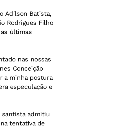
o Adílson Batista,
io Rodrigues Filho
as últimas
ntado nas nossas
Nunes Conceição
er a minha postura
era especulação e
 santista admitiu
na tentativa de