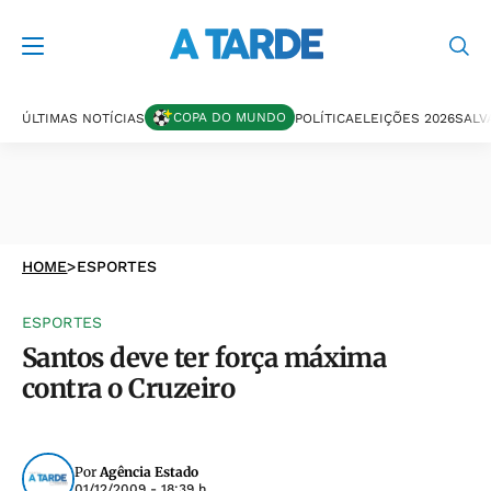
COPA DO MUNDO
ÚLTIMAS NOTÍCIAS
POLÍTICA
ELEIÇÕES 2026
SALV
HOME
>
ESPORTES
ESPORTES
Santos deve ter força máxima
contra o Cruzeiro
Por
Agência Estado
01/12/2009 - 18:39 h