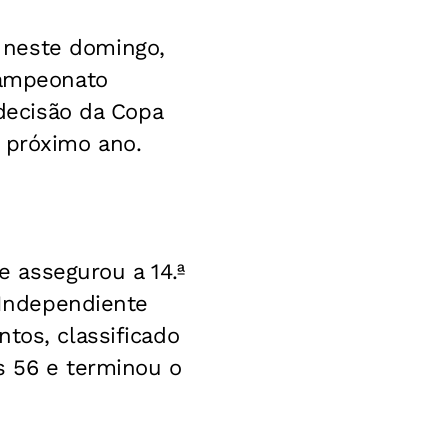
 neste domingo,
Campeonato
 decisão da Copa
 próximo ano.
 assegurou a 14.ª
o Independiente
tos, classificado
os 56 e terminou o