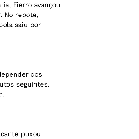
ia, Fierro avançou
. No rebote,
bola saiu por
 depender dos
utos seguintes,
o.
tacante puxou