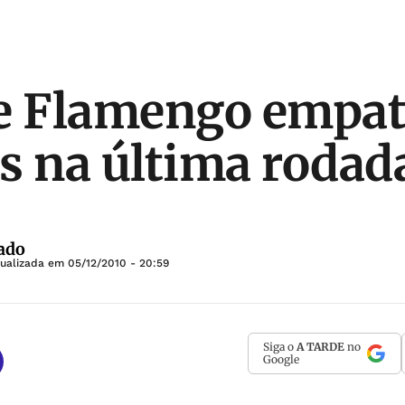
 e Flamengo empa
s na última rodad
ado
tualizada em
05/12/2010 - 20:59
Siga o
A TARDE
no
Google