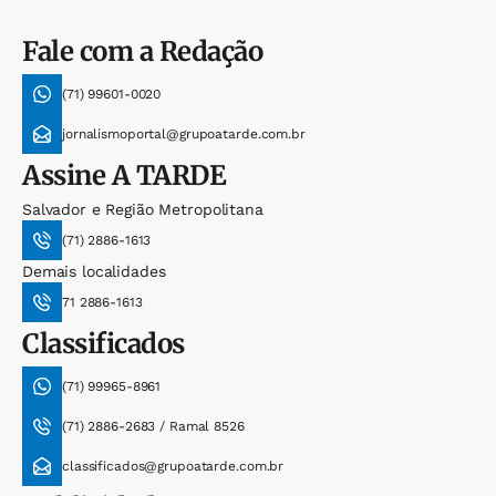
Fale com a Redação
(71) 99601-0020
jornalismoportal@grupoatarde.com.br
Assine
A TARDE
Salvador e Região Metropolitana
(71) 2886-1613
Demais localidades
71 2886-1613
Classificados
(71) 99965-8961
(71) 2886-2683 / Ramal 8526
classificados@grupoatarde.com.br