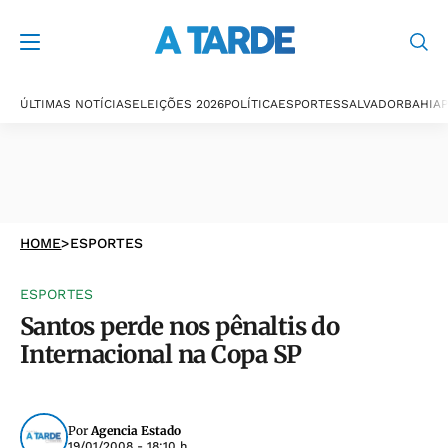
ÚLTIMAS NOTÍCIAS
ELEIÇÕES 2026
POLÍTICA
ESPORTES
SALVADOR
BAHIA
P
HOME
>
ESPORTES
ESPORTES
Santos perde nos pênaltis do
Internacional na Copa SP
Por
Agencia Estado
19/01/2008 - 18:10 h