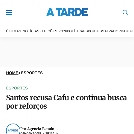
ÚLTIMAS NOTÍCIAS
ELEIÇÕES 2026
POLÍTICA
ESPORTES
SALVADOR
BAHIA
P
HOME
>
ESPORTES
ESPORTES
Santos recusa Cafu e continua busca
por reforços
Por
Agencia Estado
06/05/2009 - 18:54 h