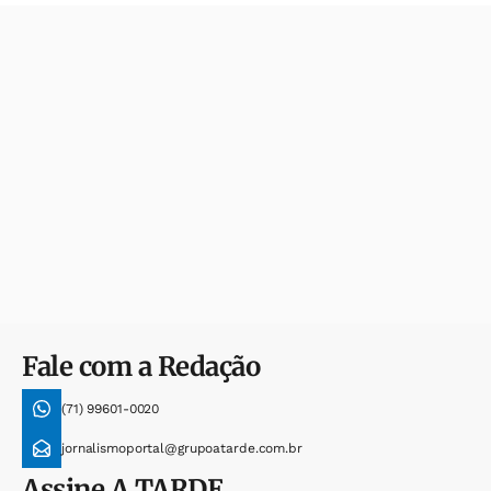
Fale com a Redação
(71) 99601-0020
jornalismoportal@grupoatarde.com.br
Assine
A TARDE