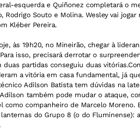
teral-esquerda e Quiñonez completará o 
, Rodrigo Souto e Molina. Wesley vai jogar
m Kléber Pereira.
oje, às 19h20, no Mineirão, chegar à lidera
 Para isso, precisará derrotar o surpreende
 duas partidas conseguiu duas vitórias.Co
eram a vitória em casa fundamental, já qu
técnico Adilson Batista tem dúvidas na later
 Adílson também pode mudar o ataque, co
el como companheiro de Marcelo Moreno. 
 lanternas do Grupo 8 (o do Fluminense): 
.