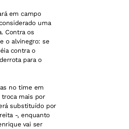
rará em campo
o considerado uma
a. Contra os
 o alvinegro: se
éia contra o
derrota para o
ças no time em
 troca mais por
erá substituído por
reita -, enquanto
enrique vai ser