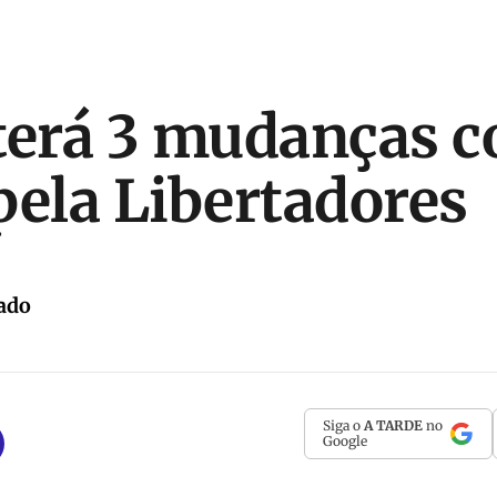
terá 3 mudanças c
pela Libertadores
ado
Siga o
A TARDE
no
Google