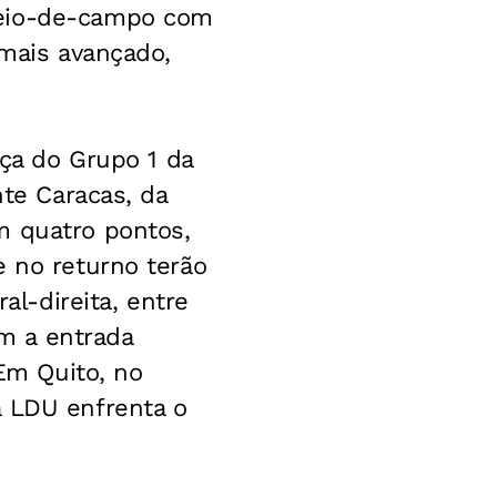
meio-de-campo com
 mais avançado,
nça do Grupo 1 da
nte Caracas, da
m quatro pontos,
e no returno terão
al-direita, entre
m a entrada
Em Quito, no
a LDU enfrenta o