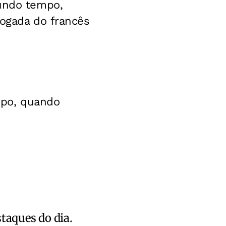
gundo tempo,
jogada do francês
mpo, quando
staques do dia.