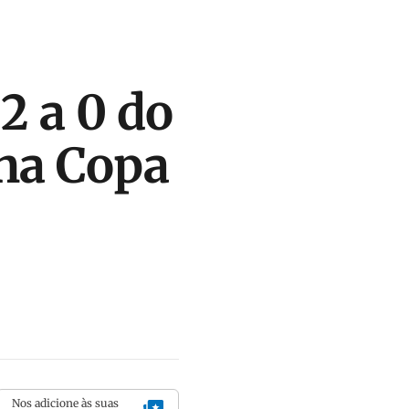
2 a 0 do
 na Copa
Nos adicione às suas