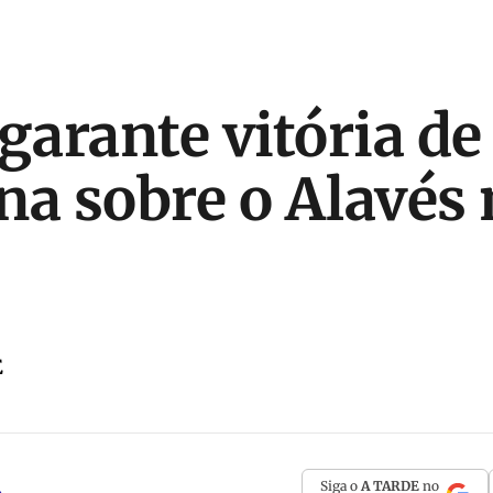
garante vitória de 
na sobre o Alavés
E
Siga o
A TARDE
no