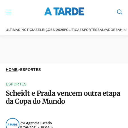
ÚLTIMAS NOTÍCIAS
ELEIÇÕES 2026
POLÍTICA
ESPORTES
SALVADOR
BAHIA
P
HOME
>
ESPORTES
ESPORTES
Scheidt e Prada vencem outra etapa
da Copa do Mundo
Por
Agencia Estado
11/06/2011 - 19:06 h