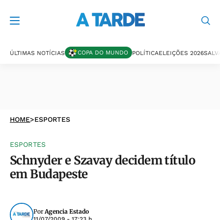
COPA DO MUNDO
ÚLTIMAS NOTÍCIAS
POLÍTICA
ELEIÇÕES 2026
SALV
HOME
>
ESPORTES
ESPORTES
Schnyder e Szavay decidem título
em Budapeste
Por
Agencia Estado
11/07/2009 - 17:23 h