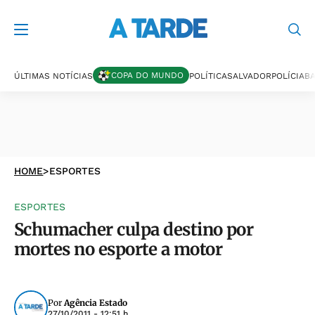
COPA DO MUNDO
ÚLTIMAS NOTÍCIAS
POLÍTICA
SALVADOR
POLÍCIA
BA
HOME
>
ESPORTES
ESPORTES
Schumacher culpa destino por
mortes no esporte a motor
Por
Agência Estado
27/10/2011 - 12:51 h