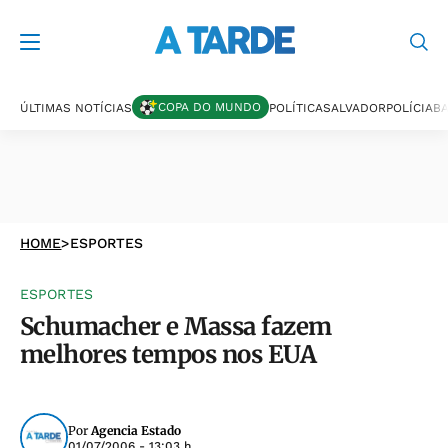
COPA DO MUNDO
ÚLTIMAS NOTÍCIAS
POLÍTICA
SALVADOR
POLÍCIA
BA
HOME
>
ESPORTES
ESPORTES
Schumacher e Massa fazem
melhores tempos nos EUA
Por
Agencia Estado
01/07/2006 - 13:03 h