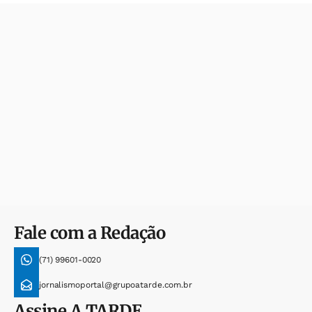
Fale com a Redação
(71) 99601-0020
jornalismoportal@grupoatarde.com.br
Assine
A TARDE