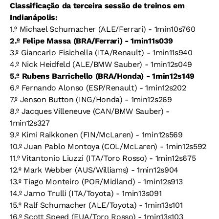
Classificação da terceira sessão de treinos em
Indianápolis:
1.º Michael Schumacher (ALE/Ferrari) - 1min10s760
2.º Felipe Massa (BRA/Ferrari) - 1min11s039
3.º Giancarlo Fisichella (ITA/Renault) - 1min11s940
4.º Nick Heidfeld (ALE/BMW Sauber) - 1min12s049
5.º Rubens Barrichello (BRA/Honda) - 1min12s149
6.º Fernando Alonso (ESP/Renault) - 1min12s202
7.º Jenson Button (ING/Honda) - 1min12s269
8.º Jacques Villeneuve (CAN/BMW Sauber) -
1min12s327
9.º Kimi Raikkonen (FIN/McLaren) - 1min12s569
10.º Juan Pablo Montoya (COL/McLaren) - 1min12s592
11.º Vitantonio Liuzzi (ITA/Toro Rosso) - 1min12s675
12.º Mark Webber (AUS/Williams) - 1min12s904
13.º Tiago Monteiro (POR/Midland) - 1min12s913
14.º Jarno Trulli (ITA/Toyota) - 1min13s091
15.º Ralf Schumacher (ALE/Toyota) - 1min13s101
16.º Scott Speed (EUA/Toro Rosso) - 1min13s103