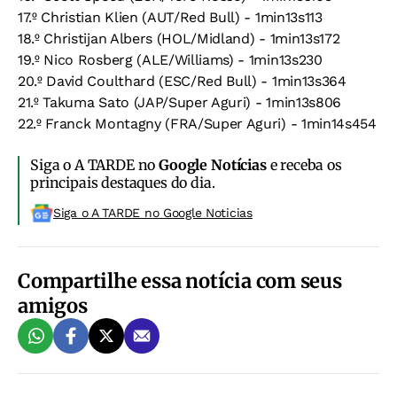
17.º Christian Klien (AUT/Red Bull) - 1min13s113
18.º Christijan Albers (HOL/Midland) - 1min13s172
19.º Nico Rosberg (ALE/Williams) - 1min13s230
20.º David Coulthard (ESC/Red Bull) - 1min13s364
21.º Takuma Sato (JAP/Super Aguri) - 1min13s806
22.º Franck Montagny (FRA/Super Aguri) - 1min14s454
Siga o A TARDE no
Google Notícias
e receba os
principais destaques do dia.
Siga o A TARDE no Google Noticias
Compartilhe essa notícia com seus
amigos