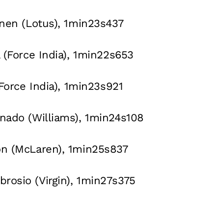
ainen (Lotus), 1min23s437
a (Force India), 1min22s653
 (Force India), 1min23s921
onado (Williams), 1min24s108
on (McLaren), 1min25s837
rosio (Virgin), 1min27s375