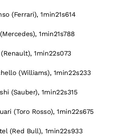
nso (Ferrari), 1min21s614
 (Mercedes), 1min21s788
d (Renault), 1min22s073
chello (Williams), 1min22s233
shi (Sauber), 1min22s315
suari (Toro Rosso), 1min22s675
ttel (Red Bull), 1min22s933