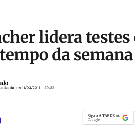
her lidera testes
 tempo da semana
ado
tualizada em
11/03/2011 - 20:22
Siga o
A TARDE
no
Google