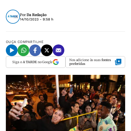
Por
Da Redação
14/10/2023 - 9:58 h
OUÇA
COMPARTILHE
Nos adicione às suas
fontes
Siga o
A TARDE
no Google
preferidas