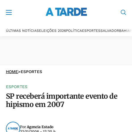
ÚLTIMAS NOTÍCIAS
ELEIÇÕES 2026
POLÍTICA
ESPORTES
SALVADOR
BAHIA
P
HOME
>
ESPORTES
ESPORTES
SP receberá importante evento de
hipismo em 2007
Por
Agencia Estado
22/11/2006 - 12:20 h