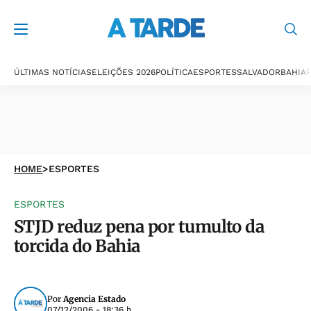
ÚLTIMAS NOTÍCIAS
ELEIÇÕES 2026
POLÍTICA
ESPORTES
SALVADOR
BAHIA
P
HOME
>
ESPORTES
ESPORTES
STJD reduz pena por tumulto da
torcida do Bahia
Por
Agencia Estado
07/12/2006 - 18:36 h