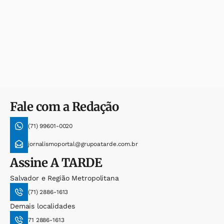
Fale com a Redação
(71) 99601-0020
jornalismoportal@grupoatarde.com.br
Assine
A TARDE
Salvador e Região Metropolitana
(71) 2886-1613
Demais localidades
71 2886-1613