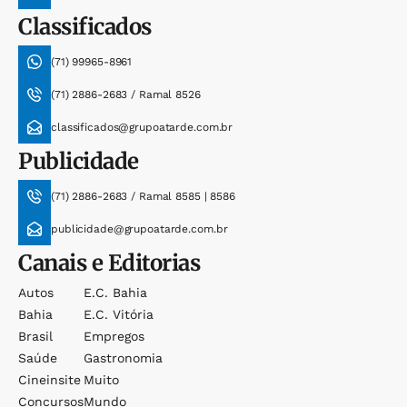
Classificados
(71) 99965-8961
(71) 2886-2683 / Ramal 8526
classificados@grupoatarde.com.br
Publicidade
(71) 2886-2683 / Ramal 8585 | 8586
publicidade@grupoatarde.com.br
Canais e Editorias
Autos
E.c. Bahia
Bahia
E.c. Vitória
Brasil
Empregos
Saúde
Gastronomia
Cineinsite
Muito
Concursos
Mundo