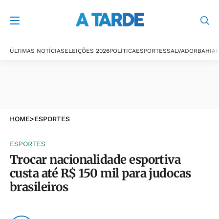
ÚLTIMAS NOTÍCIAS
ELEIÇÕES 2026
POLÍTICA
ESPORTES
SALVADOR
BAHIA
P
HOME
>
ESPORTES
ESPORTES
Trocar nacionalidade esportiva
custa até R$ 150 mil para judocas
brasileiros