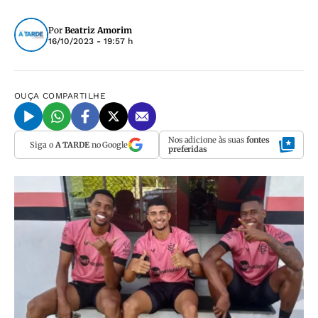
Por
Beatriz Amorim
16/10/2023 - 19:57 h
OUÇA
COMPARTILHE
Nos adicione às suas
fontes
Siga o
A TARDE
no Google
preferidas