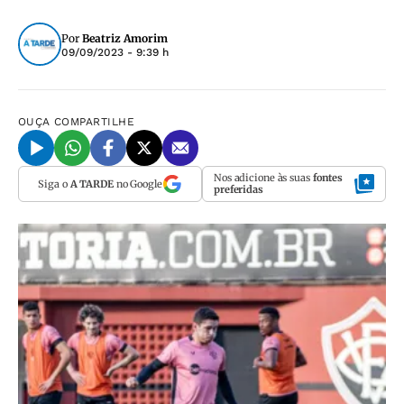
Por
Beatriz Amorim
09/09/2023 - 9:39 h
OUÇA
COMPARTILHE
Nos adicione às suas
fontes
Siga o
A TARDE
no Google
preferidas