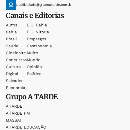
publicidade@grupoatarde.com.br
Canais e Editorias
Autos
E.c. Bahia
Bahia
E.c. Vitória
Brasil
Empregos
Saúde
Gastronomia
Cineinsite
Muito
Concursos
Mundo
Cultura
Opinião
Digital
Política
Salvador
Economia
Grupo
A TARDE
A TARDE
A TARDE FM
MASSA!
A TARDE EDUCAÇÃO