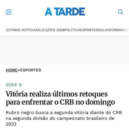
ÚLTIMAS NOTÍCIAS
ELEIÇÕES 2026
POLÍTICA
ESPORTES
SALVADOR
BAHIA
P
HOME
>
ESPORTES
SÉRIE B
Vitória realiza últimos retoques
para enfrentar o CRB no domingo
Rubro negro busca a segunda vitória diante do CRB
na segunda divisão do campeonato brasileiro de
2023