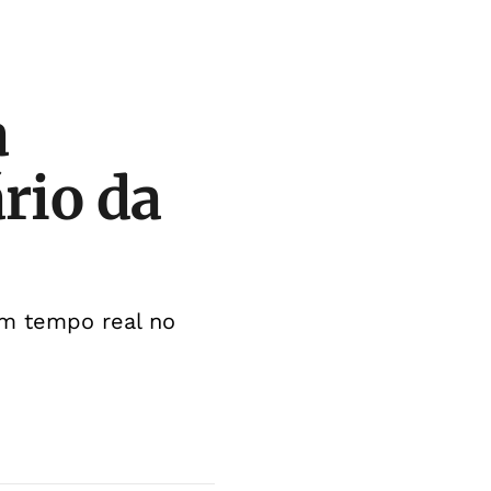
a
rio da
 em tempo real no