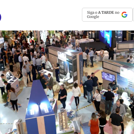
Siga o
A TARDE
no
Google