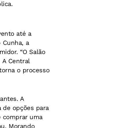
lica.
vento até a
o Cunha, a
idor. “O Salão
 A Central
 torna o processo
antes. A
a de opções para
de comprar uma
ou. Morando