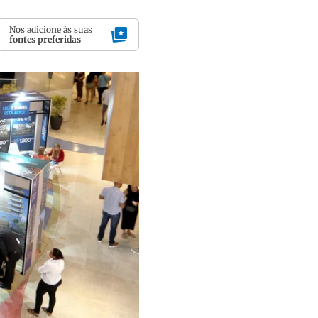
Nos adicione às suas
fontes preferidas