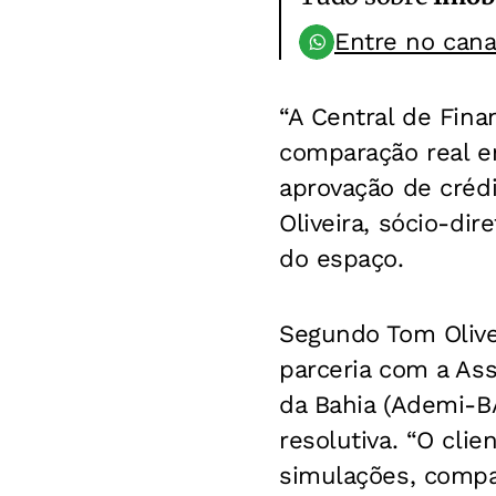
Entre no can
“A Central de Fin
comparação real en
aprovação de crédi
Oliveira, sócio-di
do espaço.
Segundo Tom Olivei
parceria com a As
da Bahia (Ademi-B
resolutiva. “O cli
simulações, compar