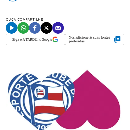
OUÇA
COMPARTILHE
Nos adicione às suas
fontes
Siga o
A TARDE
no Google
preferidas