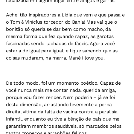
localizada em algum lugar entre afagos e garras.
Achei tão inspiradores a Lídia que vem e que passa e
o Tom & Vinícius torcedor do Bahia! Mas vai que o
bonitão só queria se dar bem como macho, da
mesma forma que fez quando rapaz, as garotas
fascinadas sendo tachadas de fáceis. Agora você
estaria de igual para igual, e fique sabendo que as
coisas mudaram, na marra. Mané I love you.
De todo modo, foi um momento poético. Capaz de
você nunca mais me contar nada, querida amiga,
porque vou fazer render. Nem poderia – já se foi
desta dimensão, arrastando levemente a perna
direita, vítima da falta de vacina contra a paralisia
infantil, enquanto eu tive a bênção de pais que me
garantiram membros saudáveis, só marcados pelos
tantos tropeços e arranhões felinos.