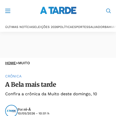
ÚLTIMAS NOTÍCIAS
ELEIÇÕES 2026
POLÍTICA
ESPORTES
SALVADOR
BAHIA
P
HOME
>
MUITO
CRÔNICA
A Bela mais tarde
Confira a crônica da Muito deste domingo, 10
Por
ró-Ã
10/05/2026 - 10:01 h