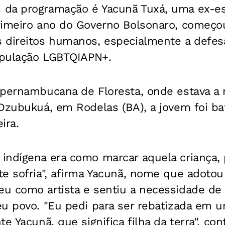
da programação é Yacunã Tuxá, uma ex-es
rimeiro ano do Governo Bolsonaro, começo
 direitos humanos, especialmente a defes
população LGBTQIAPN+.
 pernambucana de Floresta, onde estava a
 Dzubukuá, em Rodelas (BA), a jovem foi b
ira.
indígena era como marcar aquela criança, 
e sofria", afirma Yacunã, nome que adotou
u como artista e sentiu a necessidade d
u povo. "Eu pedi para ser rebatizada em um
e Yacunã, que significa filha da terra", con