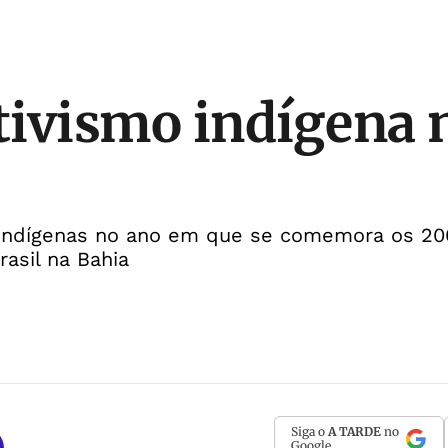
ativismo indígena n
indígenas no ano em que se comemora os 20
asil na Bahia
Siga o
A TARDE
no
Google