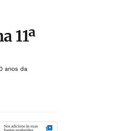
a 11ª
0 anos da
Nos adicione às suas
fontes preferidas