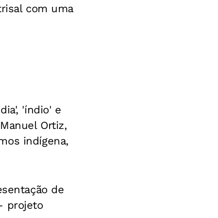
 trisal com uma
a', 'índio' e
 Manuel Ortiz,
mos indígena,
resentação de
– projeto