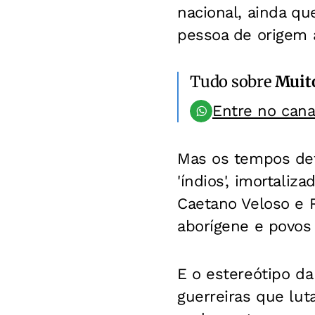
nacional, ainda qu
pessoa de origem a
Tudo sobre
Muit
Entre no can
Mas os tempos defi
'índios', imortali
Caetano Veloso e 
aborígene e povos 
E o estereótipo da
guerreiras que lu