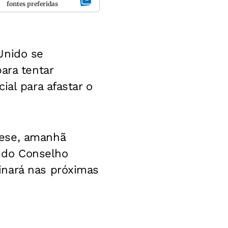
fontes preferidas
Unido se
ara tentar
ial para afastar o
tese, amanhã
e do Conselho
inará nas próximas