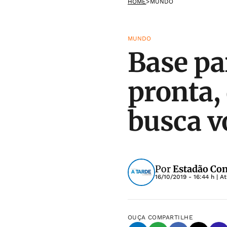
HOME
>
MUNDO
MUNDO
Base pa
pronta,
busca v
Por
Estadão Co
16/10/2019 - 16:44 h
| A
OUÇA
COMPARTILHE