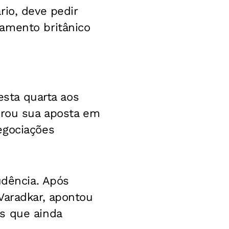
rio, deve pedir
amento britânico
esta quarta aos
erou sua aposta em
egociações
udência. Após
Varadkar, apontou
s que ainda