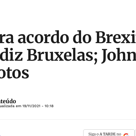
ra acordo do Brexi
 diz Bruxelas; Joh
otos
nteúdo
tualizada em
19/11/2021 - 10:18
Siga o
A TARDE
no