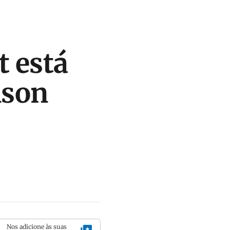
t está
nson
Nos adicione às suas