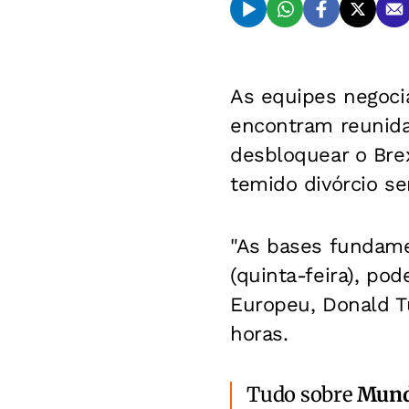
As equipes negoci
encontram reunidas
desbloquear o Brex
temido divórcio s
"As bases fundame
(quinta-feira), po
Europeu, Donald T
horas.
Tudo sobre
Mun