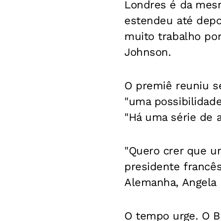
Londres é da mesm
estendeu até depo
muito trabalho por
Johnson.
O premiê reuniu se
"uma possibilidad
"Há uma série de 
"Quero crer que um
presidente francê
Alemanha, Angela 
O tempo urge. O Br