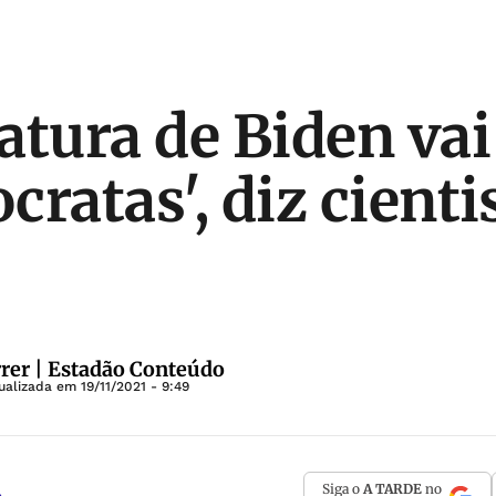
atura de Biden vai
ratas', diz cienti
rer | Estadão Conteúdo
tualizada em
19/11/2021 - 9:49
Siga o
A TARDE
no