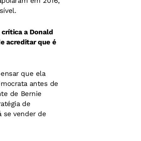
 apoiaram em 2016,
ível.
 crítica a Donald
e acreditar que é
pensar que ela
emocrata antes de
nte de Bernie
ratégia de
á se vender de