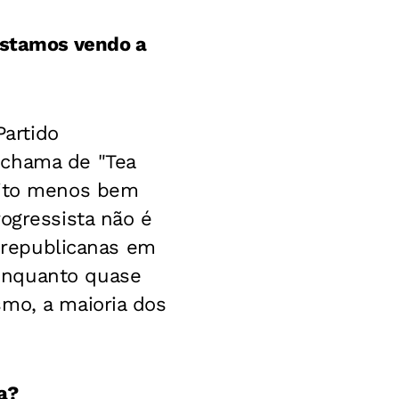
 estamos vendo a
Partido
 chama de "Tea
uito menos bem
ogressista não é
s republicanas em
enquanto quase
smo, a maioria dos
a?