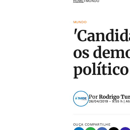
HOME
>
MUNDO
MUNDO
'Candid
os democ
político
Por
Rodrigo Tur
26/04/2019 - 9:55 h
| A
OUÇA
COMPARTILHE