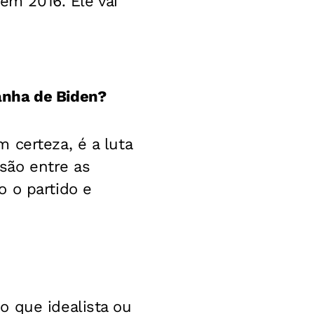
 em 2016. Ele vai
anha de Biden?
 certeza, é a luta
isão entre as
 o partido e
o que idealista ou