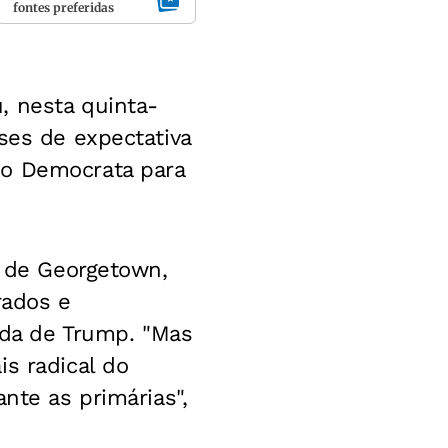
fontes preferidas
, nesta quinta-
ses de expectativa
do Democrata para
e de Georgetown,
rados e
vida de Trump. "Mas
s radical do
nte as primárias",