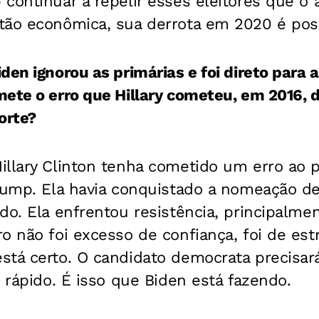
continuar a repelir esses eleitores que o
tão econômica, sua derrota em 2020 é poss
en ignorou as primárias e foi direto para a
ete o erro que Hillary cometeu, em 2016, d
orte?
illary Clinton tenha cometido um erro ao 
Trump. Ela havia conquistado a nomeação d
do. Ela enfrentou resistência, principalme
o não foi excesso de confiança, foi de est
stá certo. O candidato democrata precisar
e rápido. É isso que Biden está fazendo.