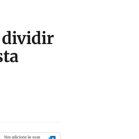
 dividir
sta
Nos adicione às suas