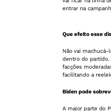
vai ficar na linha
entrar na campanha
Que efeito esse d
Não vai machucá-lo
dentro do partido.
facções moderadas
facilitando a reel
Biden pode sobrevi
A maior parte do 