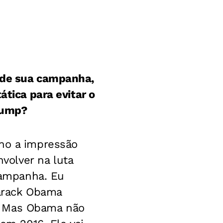
e de sua campanha,
ática para evitar o
rump?
nho a impressão
olver na luta
campanha. Eu
Barack Obama
. Mas Obama não