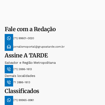
Fale com a Redação
(71) 99601-0020
jornalismoportal@grupoatarde.com.br
Assine
A TARDE
Salvador e Região Metropolitana
(71) 2886-1613
Demais localidades
71 2886-1613
Classificados
(71) 99965-8961