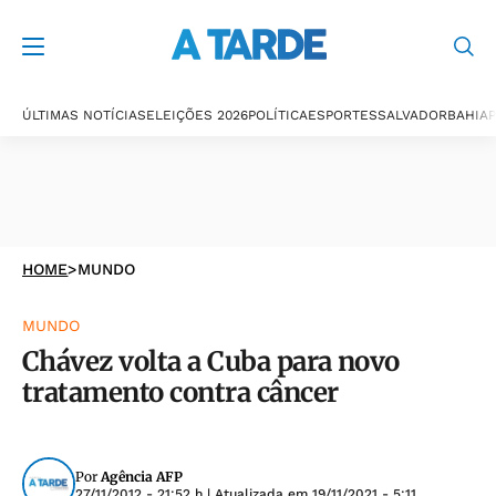
ÚLTIMAS NOTÍCIAS
ELEIÇÕES 2026
POLÍTICA
ESPORTES
SALVADOR
BAHIA
P
HOME
>
MUNDO
MUNDO
Chávez volta a Cuba para novo
tratamento contra câncer
Por
Agência AFP
27/11/2012 - 21:52 h
| Atualizada em
19/11/2021 - 5:11