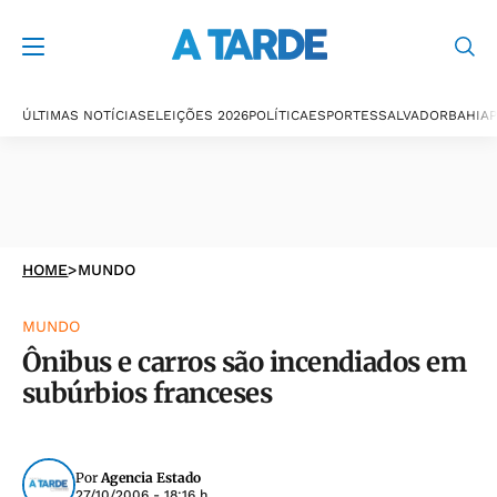
ÚLTIMAS NOTÍCIAS
ELEIÇÕES 2026
POLÍTICA
ESPORTES
SALVADOR
BAHIA
P
HOME
>
MUNDO
MUNDO
Ônibus e carros são incendiados em
subúrbios franceses
Por
Agencia Estado
27/10/2006 - 18:16 h