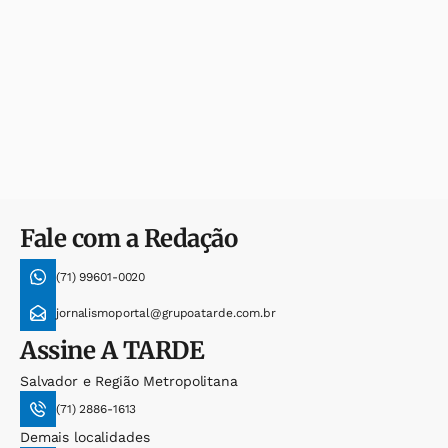
Fale com a Redação
(71) 99601-0020
jornalismoportal@grupoatarde.com.br
Assine
A TARDE
Salvador e Região Metropolitana
(71) 2886-1613
Demais localidades