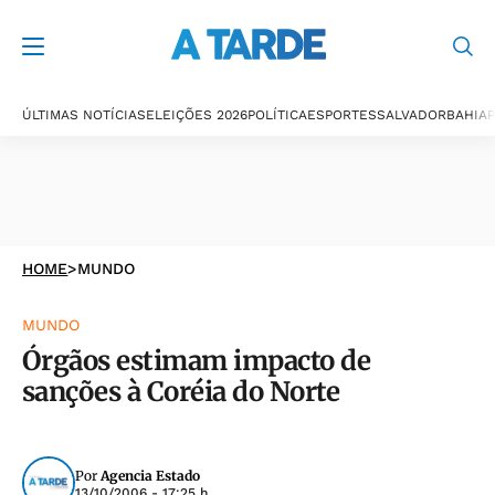
ÚLTIMAS NOTÍCIAS
ELEIÇÕES 2026
POLÍTICA
ESPORTES
SALVADOR
BAHIA
P
HOME
>
MUNDO
MUNDO
Órgãos estimam impacto de
sanções à Coréia do Norte
Por
Agencia Estado
13/10/2006 - 17:25 h