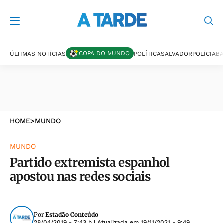
COPA DO MUNDO
ÚLTIMAS NOTÍCIAS
POLÍTICA
SALVADOR
POLÍCIA
BA
HOME
>
MUNDO
MUNDO
Partido extremista espanhol
apostou nas redes sociais
Por
Estadão Conteúdo
28/04/2019 - 7:43 h
| Atualizada em
19/11/2021 - 9:49