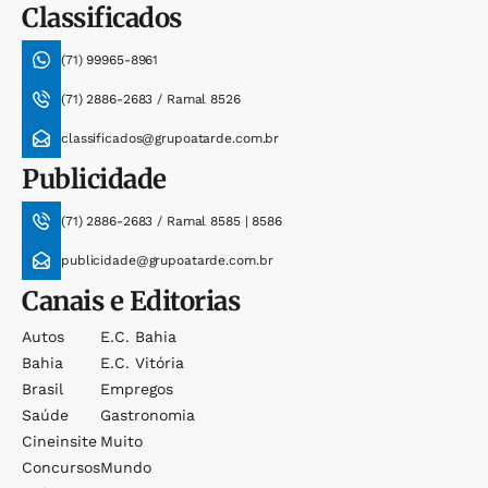
Classificados
(71) 99965-8961
(71) 2886-2683 / Ramal 8526
classificados@grupoatarde.com.br
Publicidade
(71) 2886-2683 / Ramal 8585 | 8586
publicidade@grupoatarde.com.br
Canais e Editorias
Autos
E.c. Bahia
Bahia
E.c. Vitória
Brasil
Empregos
Saúde
Gastronomia
Cineinsite
Muito
Concursos
Mundo