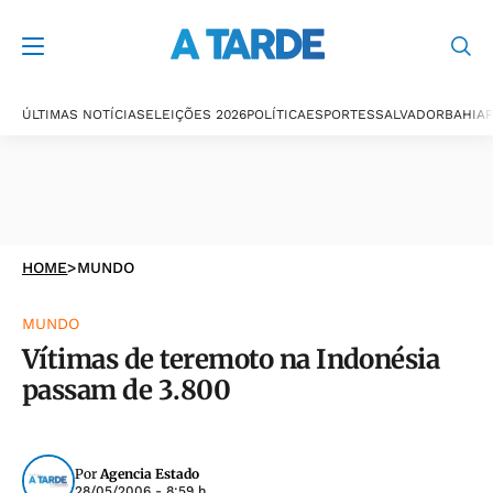
ÚLTIMAS NOTÍCIAS
ELEIÇÕES 2026
POLÍTICA
ESPORTES
SALVADOR
BAHIA
P
HOME
>
MUNDO
MUNDO
Vítimas de teremoto na Indonésia
passam de 3.800
Por
Agencia Estado
28/05/2006 - 8:59 h