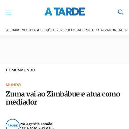
ÚLTIMAS NOTÍCIAS
ELEIÇÕES 2026
POLÍTICA
ESPORTES
SALVADOR
BAHIA
P
HOME
>
MUNDO
MUNDO
Zuma vai ao Zimbábue e atua como
mediador
Por
Agencia Estado
26/11/2010 - 13:09 h