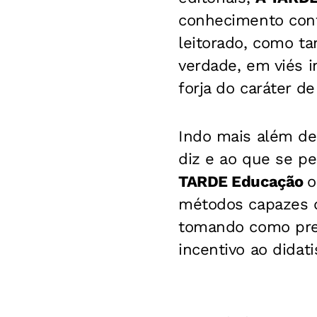
conhecimento conf
leitorado, como t
verdade, em viés 
forja do caráter 
Indo mais além de 
diz e ao que se p
TARDE Educação
o
métodos capazes d
tomando como prem
incentivo ao didati