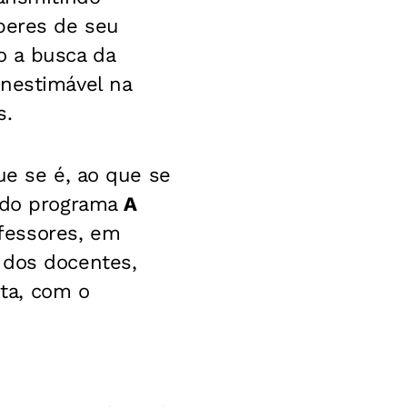
beres de seu
o a busca da
inestimável na
s.
ue se é, ao que se
a do programa
A
fessores, em
 dos docentes,
ta, com o