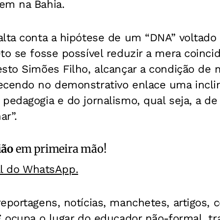
em na Bahia.
alta conta a hipótese de um “DNA” voltado
to se fosse possível reduzir a mera coincid
sto Simões Filho, alcançar a condição de m
ecendo no demonstrativo enlace uma incli
pedagogia e do jornalismo, qual seja, a d
ar”.
ião
em primeira mão!
al do WhatsApp.
eportagens, notícias, manchetes, artigos, 
E
ocupa o lugar do educador não-formal, tr