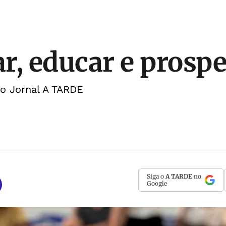
r, educar e prospe
do Jornal A TARDE
Siga o
A TARDE
no
Google