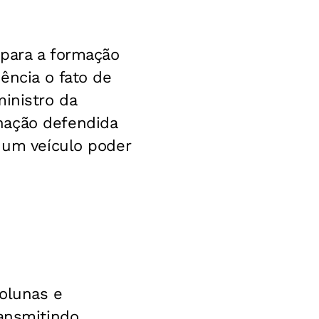
 para a formação
ência o fato de
inistro da
nação defendida
e um veículo poder
colunas e
ansmitindo