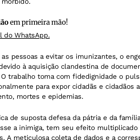
 mórbido.
ião
em primeira mão!
al do WhatsApp.
 as pessoas a evitar os imunizantes, o en
s devido à aquisição clandestina de docum
a. O trabalho toma com fidedignidade o pu
onalmente para expor cidadãs e cidadãos a
ento, mortes e epidemias.
ica de suposta defesa da pátria e da famíli
sse a inimiga, tem seu efeito multiplicado
s. A meticulosa coleta de dados e a corre