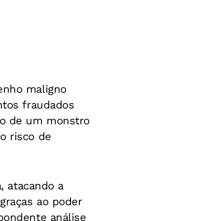
genho maligno
entos fraudados
lso de um monstro
o risco de
a, atacando a
 graças ao poder
spondente análise