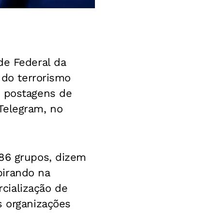
de Federal da
 do terrorismo
m postagens de
Telegram, no
286 grupos, dizem
pirando na
cialização de
s organizações