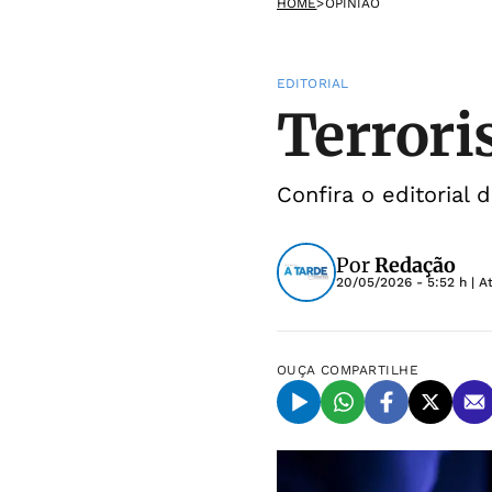
HOME
>
OPINIÃO
EDITORIAL
Terrori
Confira o editorial 
Por
Redação
20/05/2026 - 5:52 h
| A
OUÇA
COMPARTILHE