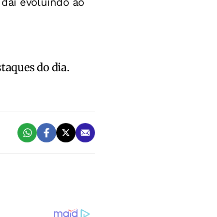
daí evoluindo ao
staques do dia.