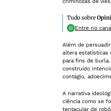
criminosas de viés
Tudo sobre
Opin
Entre no can
Além de persuadir
altera estatística
para fins de burl
construído intenci
contágio, adoecim
A narrativa ideológ
ciência como se fo
tentacular de robô