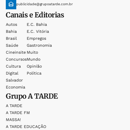
publicidade@grupoatarde.com.br
Canais e Editorias
Autos
E.c. Bahia
Bahia
E.c. Vitória
Brasil
Empregos
Saúde
Gastronomia
Cineinsite
Muito
Concursos
Mundo
Cultura
Opinião
Digital
Política
Salvador
Economia
Grupo
A TARDE
A TARDE
A TARDE FM
MASSA!
A TARDE EDUCAÇÃO