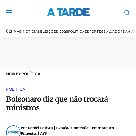
ÚLTIMAS NOTÍCIAS
ELEIÇÕES 2026
POLÍTICA
ESPORTES
SALVADOR
BAHIA
P
HOME
>
POLÍTICA
POLÍTICA
Bolsonaro diz que não trocará
ministros
Por
Daniel Batista | Estadão Conteúdo | Foto: Mauro
Pimentel | AFP