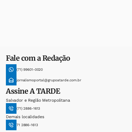
Fale com a Redação
(71) 99601-0020
jornalismoportal@grupoatarde.com.br
Assine
A TARDE
Salvador e Região Metropolitana
(71) 2886-1613
Demais localidades
71 2886-1613