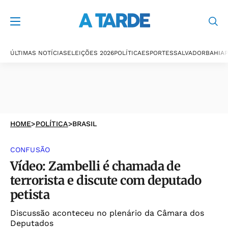
ÚLTIMAS NOTÍCIAS
ELEIÇÕES 2026
POLÍTICA
ESPORTES
SALVADOR
BAHIA
P
HOME
>
POLÍTICA
>
BRASIL
CONFUSÃO
Vídeo: Zambelli é chamada de
terrorista e discute com deputado
petista
Discussão aconteceu no plenário da Câmara dos
Deputados