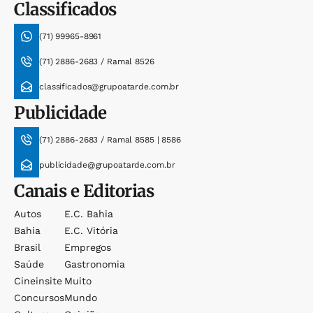
Classificados
(71) 99965-8961
(71) 2886-2683 / Ramal 8526
classificados@grupoatarde.com.br
Publicidade
(71) 2886-2683 / Ramal 8585 | 8586
publicidade@grupoatarde.com.br
Canais e Editorias
Autos
E.c. Bahia
Bahia
E.c. Vitória
Brasil
Empregos
Saúde
Gastronomia
Cineinsite
Muito
Concursos
Mundo