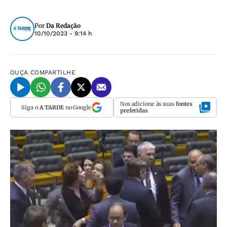
Por
Da Redação
10/10/2023 - 9:14 h
OUÇA
COMPARTILHE
Nos adicione às suas
fontes
Siga o
A TARDE
no Google
preferidas