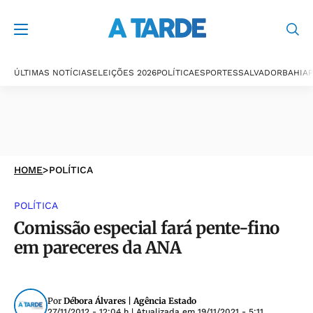
ÚLTIMAS NOTÍCIAS
ELEIÇÕES 2026
POLÍTICA
ESPORTES
SALVADOR
BAHIA
P
HOME
>
POLÍTICA
POLÍTICA
Comissão especial fará pente-fino
em pareceres da ANA
Por
Débora Álvares | Agência Estado
27/11/2012 - 12:04 h
| Atualizada em
19/11/2021 - 5:11