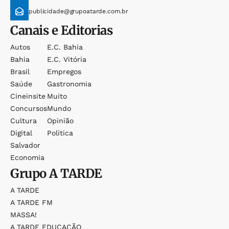
publicidade@grupoatarde.com.br
Canais e Editorias
Autos
E.c. Bahia
Bahia
E.c. Vitória
Brasil
Empregos
Saúde
Gastronomia
Cineinsite
Muito
Concursos
Mundo
Cultura
Opinião
Digital
Política
Salvador
Economia
Grupo
A TARDE
A TARDE
A TARDE FM
MASSA!
A TARDE EDUCAÇÃO