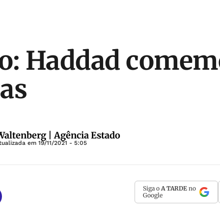
ão: Haddad comem
as
altenberg | Agência Estado
tualizada em
19/11/2021 - 5:05
Siga o
A TARDE
no
Google