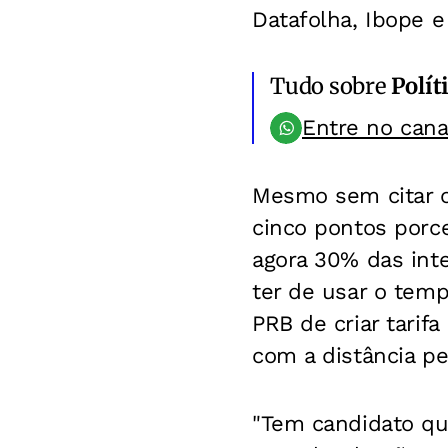
Datafolha, Ibope e
Tudo sobre
Polít
Entre no can
Mesmo sem citar o
cinco pontos porc
agora 30% das int
ter de usar o temp
PRB de criar tarif
com a distância pe
"Tem candidato qu