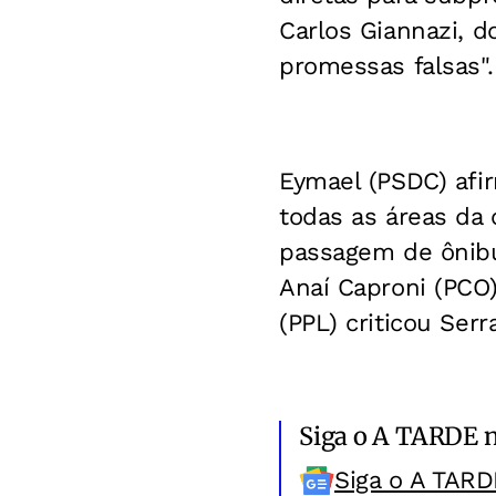
Carlos Giannazi, 
promessas falsas".
Eymael (PSDC) afir
todas as áreas da 
passagem de ônibu
Anaí Caproni (PCO
(PPL) criticou Ser
Siga o A TARDE 
Siga o A TARD