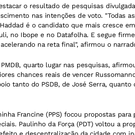
estacar o resultado de pesquisas divulgad
scimento nas intenções de voto. "Todas as
addad é o candidato que mais cresce em 
uli, no Ibope e no Datafolha. E segue fir
acelerando na reta final", afirmou o narrado
o PMDB, quarto lugar nas pesquisas, afirmo
iores chances reais de vencer Russomann
apoio tanto do PSDB, de José Serra, quanto 
inha Francine (PPS) focou propostas para 
iais. Paulinho da Força (PDT) voltou a pro
efeito e descentralização da cidade com inc