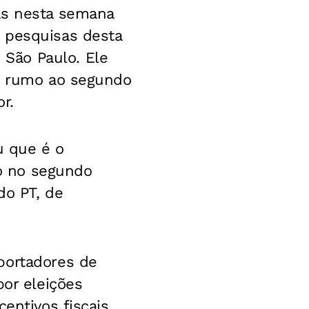
as nesta semana
 pesquisas desta
São Paulo. Ele
me rumo ao segundo
r.
u que é o
o no segundo
do PT, de
portadores de
por eleições
entivos fiscais.