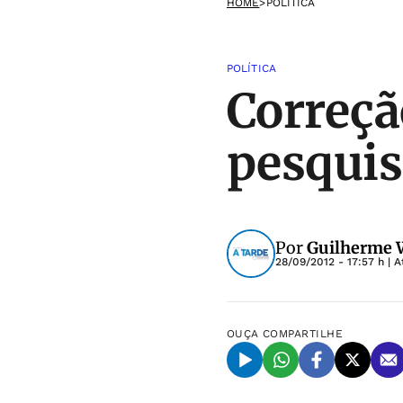
HOME
>
POLÍTICA
POLÍTICA
Correç
pesquis
Por
Guilherme W
28/09/2012 - 17:57 h
| A
OUÇA
COMPARTILHE