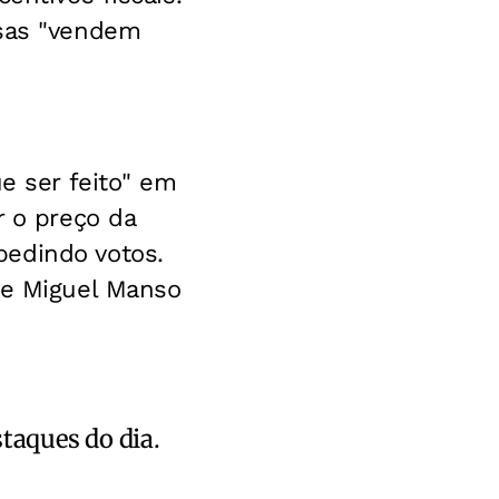
isas "vendem
ue ser feito" em
r o preço da
pedindo votos.
 e Miguel Manso
staques do dia.