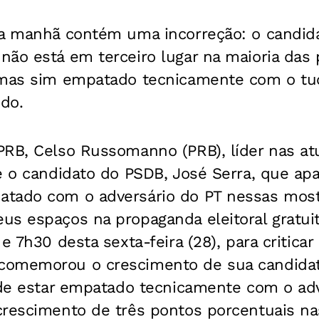
la manhã contém uma incorreção: o candida
não está em terceiro lugar na maioria das
 mas sim empatado tecnicamente com o tuc
ido.
PRB, Celso Russomanno (PRB), líder nas at
e o candidato do PSDB, José Serra, que ap
tado com o adversário do PT nessas most
s espaços na propaganda eleitoral gratuit
e 7h30 desta sexta-feira (28), para criticar 
comemorou o crescimento de sua candidat
r de estar empatado tecnicamente com o ad
crescimento de três pontos porcentuais n