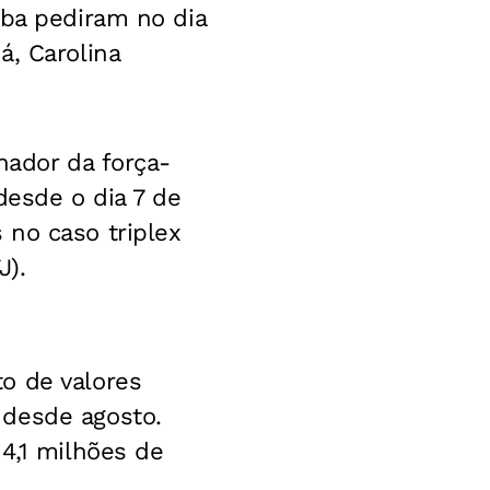
iba pediram no dia
á, Carolina
nador da força-
desde o dia 7 de
 no caso triplex
J).
o de valores
 desde agosto.
4,1 milhões de