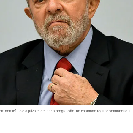
em domicílio se a juíza conceder a progressão, no chamado regime semiaberto "h