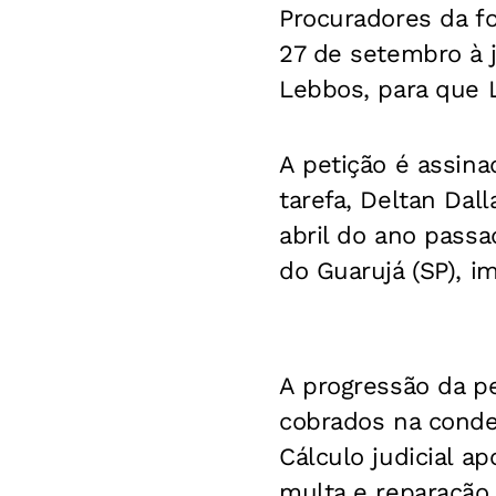
Procuradores da fo
27 de setembro à j
Lebbos, para que 
A petição é assina
tarefa, Deltan Dal
abril do ano pass
do Guarujá (SP), im
A progressão da p
cobrados na conde
Cálculo judicial a
multa e reparação