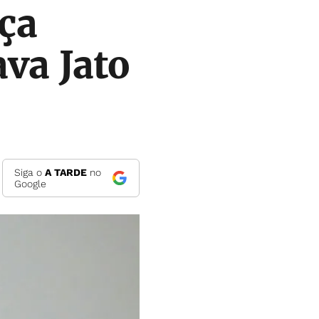
iça
va Jato
Siga o
A TARDE
no
Google